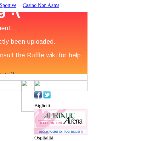
Sportive
Casino Non Aams
Biglietti
Ospitalità