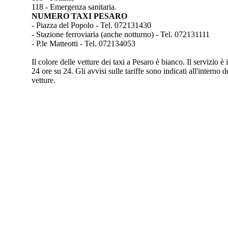
118 - Emergenza sanitaria.
NUMERO TAXI PESARO
- Piazza del Popolo - Tel. 072131430
- Stazione ferroviaria (anche notturno) - Tel. 072131111
- P.le Matteotti - Tel. 072134053
Il colore delle vetture dei taxi a Pesaro è bianco. Il servizio è
24 ore su 24. Gli avvisi sulle tariffe sono indicati all'interno d
vetture.