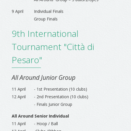
9 April Individual Finals
Group Finals
9th International
Tournament "Città di
Pesaro"
All Around Junior Group
11 April - 1st Presentation (10 clubs)
12 April - 2nd Presentation (10 clubs)
- Finals Junior Group
All Around Senior Individual
11 April - Hoop / Ball