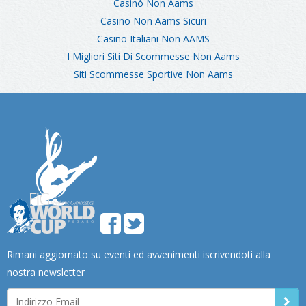
Casinò Non Aams
Casino Non Aams Sicuri
Casino Italiani Non AAMS
I Migliori Siti Di Scommesse Non Aams
Siti Scommesse Sportive Non Aams
Rimani aggiornato su eventi ed avvenimenti iscrivendoti alla
nostra newsletter