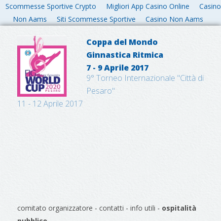
Scommesse Sportive Crypto
Migliori App Casino Online
Casino
Non Aams
Siti Scommesse Sportive
Casino Non Aams
Coppa del Mondo
Ginnastica Ritmica
7 - 9 Aprile 2017
9° Torneo Internazionale "Città di
Pesaro"
11 - 12 Aprile 2017
comitato organizzatore
-
contatti
-
info utili
-
ospitalità
pubblico