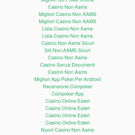
Casino Non Aams
Migliori Casino Non AAMS
Migliori Casino Non AAMS
Lista Casino Non Aams
Lista Casino Non Aams
Casino Non Aams Sicuri
Siti Non AAMS Sicuri
Casino Non Aams
Casino Senza Documenti
Casinò Non Aams
Migliori App Poker Per Android
Recensione Coinpoker
Coinpoker App
Casino Online Esteri
Casino Online Esteri
Casino Online Esteri
Casino Online Esteri
Nuovi Casino Non Aams