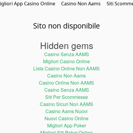
gliori App Casino Online
Casino Non Aams
Siti Scomme
Sito non disponibile
Hidden gems
Casino Senza AAMS
Migliori Casino Online
Lista Casino Online Non AAMS
Casino Non Aams
Casino Online Non AAMS
Casino Senza AAMS
Siti Per Scommesse
Casino Sicuri Non AAMS
Casino Aams Nuovi
Nuovi Casino Online
Migliori App Poker
Migliori Siti Poker Online