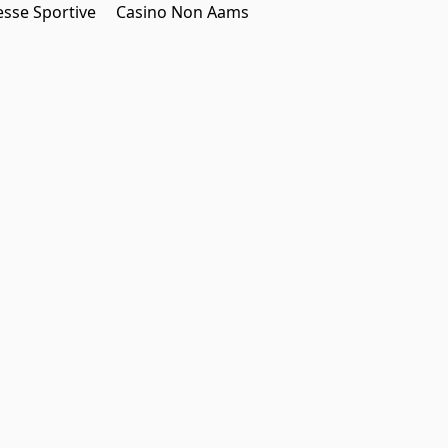
sse Sportive
Casino Non Aams