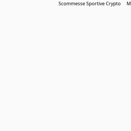
Scommesse Sportive Crypto
Mi