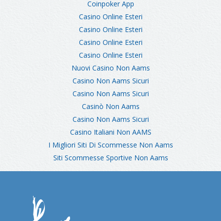
Coinpoker App
Casino Online Esteri
Casino Online Esteri
Casino Online Esteri
Casino Online Esteri
Nuovi Casino Non Aams
Casino Non Aams Sicuri
Casino Non Aams Sicuri
Casinò Non Aams
Casino Non Aams Sicuri
Casino Italiani Non AAMS
I Migliori Siti Di Scommesse Non Aams
Siti Scommesse Sportive Non Aams