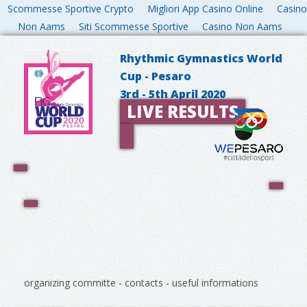
Scommesse Sportive Crypto
Migliori App Casino Online
Casino
Non Aams
Siti Scommesse Sportive
Casino Non Aams
Rhythmic Gymnastics World
Cup - Pesaro
3rd - 5th April 2020
LIVE RESULTS
organizing committe
-
contacts
-
useful informations