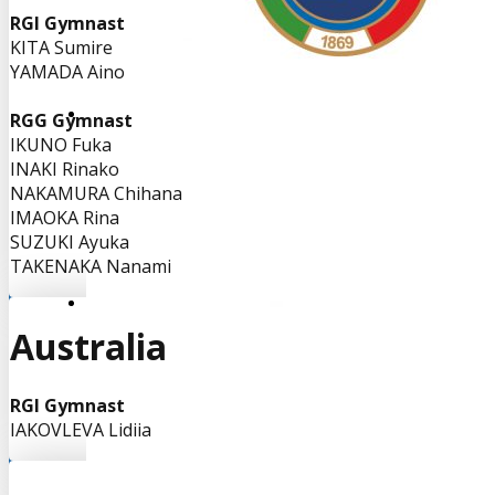
RGI Gymnast
KITA Sumire
YAMADA Aino
RGG Gymnast
IKUNO Fuka
INAKI Rinako
NAKAMURA Chihana
IMAOKA Rina
SUZUKI Ayuka
TAKENAKA Nanami
Australia
RGI Gymnast
IAKOVLEVA Lidiia