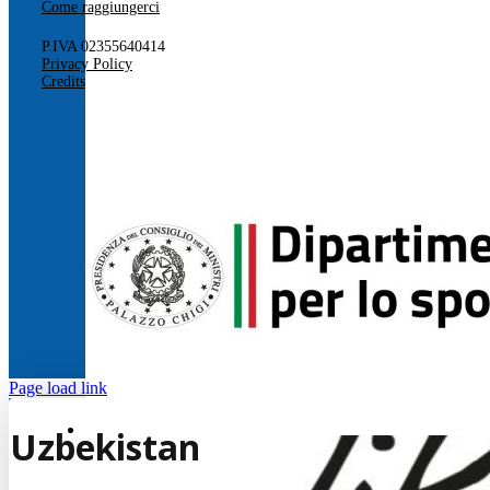
Come raggiungerci
P.IVA 02355640414
Privacy Policy
Credits
Page load link
Uzbekistan