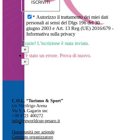
ISCRIVITI
* Autorizzo il trattamento dei miei dati
personali ai sensi del Dlgs 196 del 30
giugno 2003 e Art. 13 Reg (UE) 2016/679 -
Informativa sulla privacy
Grazie! L'iscrizione è stata inviata.
×
C'è stato un errore. Prova di nuovo.
×
C.O.L. “Turismo & Sport”
c/o Vitrifrigo Arena
Via Y.A.Gagarin snc
+39 0721 400272
info@rgworldcup-pesaro.it
Opportunità per aziende
Comitato organizzatore