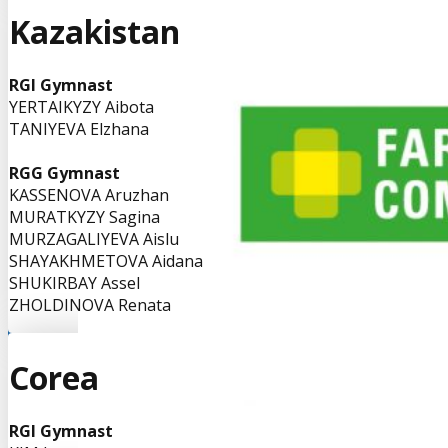
Kazakistan
RGI Gymnast
YERTAIKYZY Aibota
TANIYEVA Elzhana
RGG Gymnast
KASSENOVA Aruzhan
MURATKYZY Sagina
MURZAGALIYEVA Aislu
SHAYAKHMETOVA Aidana
SHUKIRBAY Assel
ZHOLDINOVA Renata
Corea
RGI Gymnast