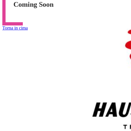
Coming Soon
Torna in cima