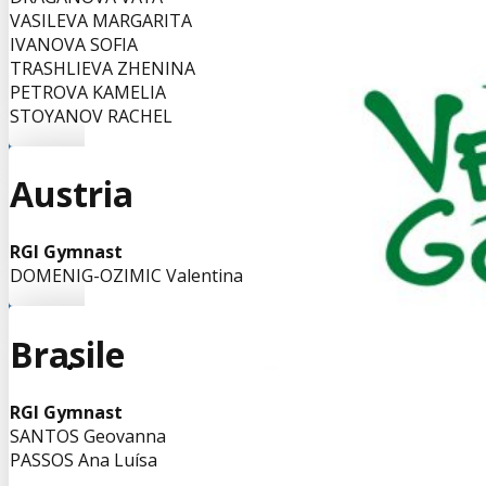
VASILEVA MARGARITA
IVANOVA SOFIA
TRASHLIEVA ZHENINA
PETROVA KAMELIA
STOYANOV RACHEL
Austria
RGI Gymnast
DOMENIG-OZIMIC Valentina
Brasile
RGI Gymnast
SANTOS Geovanna
PASSOS Ana Luísa