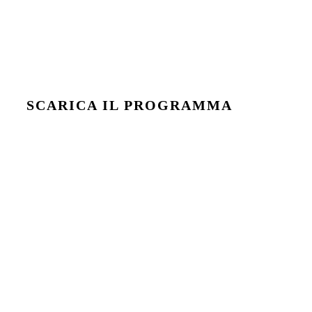
SCARICA IL PROGRAMMA