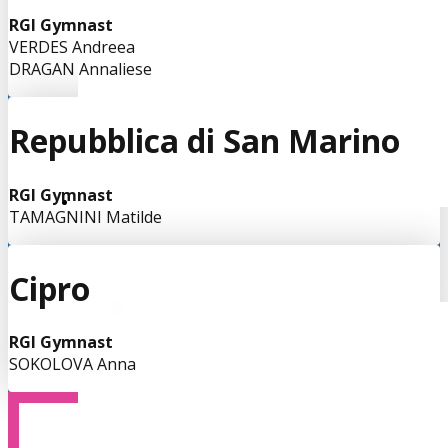
RGI Gymnast
VERDES Andreea
DRAGAN Annaliese
Repubblica di San Marino
RGI Gymnast
TAMAGNINI Matilde
Cipro
RGI Gymnast
SOKOLOVA Anna