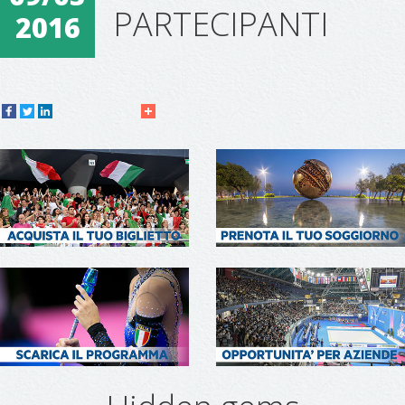
PARTECIPANTI
2016