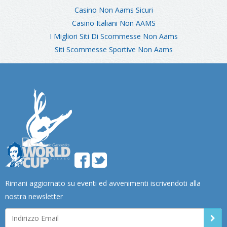
Casino Non Aams Sicuri
Casino Italiani Non AAMS
I Migliori Siti Di Scommesse Non Aams
Siti Scommesse Sportive Non Aams
Rimani aggiornato su eventi ed avvenimenti iscrivendoti alla
nostra newsletter