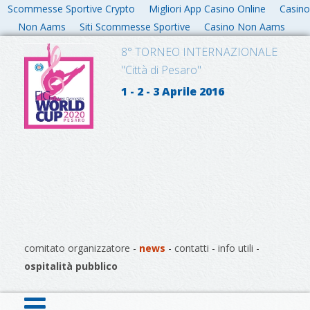
Scommesse Sportive Crypto
Migliori App Casino Online
Casino
Non Aams
Siti Scommesse Sportive
Casino Non Aams
8° TORNEO INTERNAZIONALE
"Città di Pesaro"
1 - 2 - 3 Aprile 2016
comitato organizzatore
-
news
-
contatti
-
info utili
-
ospitalità pubblico