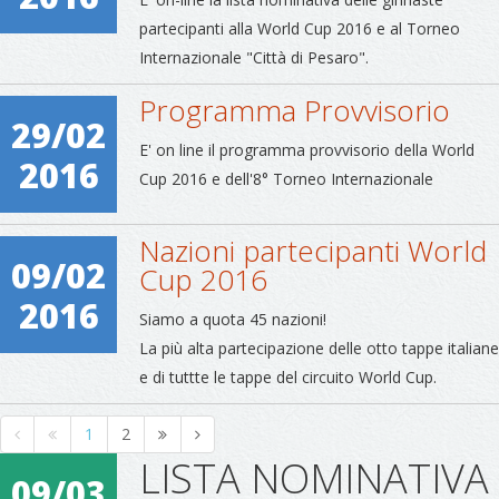
partecipanti alla World Cup 2016 e al Torneo
Internazionale "Città di Pesaro".
Programma Provvisorio
29/02
E' on line il programma provvisorio della World
2016
Cup 2016 e dell'8° Torneo Internazionale
Nazioni partecipanti World
09/02
Cup 2016
2016
Siamo a quota 45 nazioni!
La più alta partecipazione delle otto tappe italiane
e di tuttte le tappe del circuito World Cup.
1
2
LISTA NOMINATIVA
09/03